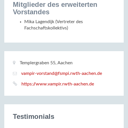
Mitglieder des erweiterten
Vorstandes
Mika Lagendijk (Vertreter des
Fachschaftskollektivs)
Basic
Location:
Templergraben 55, Aachen
Information
Email:
vampir‑vorstand@
fsmpi.rwth‑aachen.de
Website:
https://www.vampir.rwth-aachen.de
Testimonials